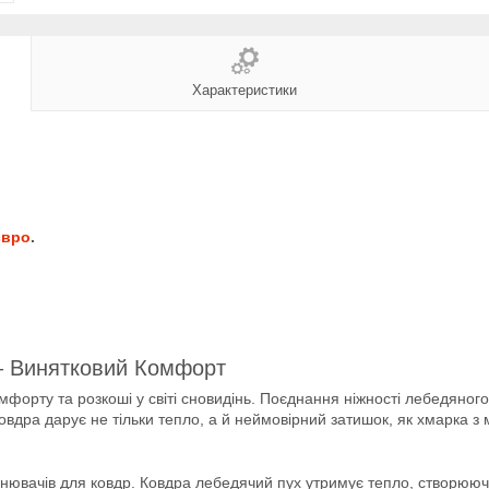
Характеристики
євро
.
 – Винятковий Комфорт
форту та розкоші у світі сновидінь. Поєднання ніжності лебедяног
вдра дарує не тільки тепло, а й неймовірний затишок, як хмарка з м
внювачів для ковдр. Ковдра лебедячий пух утримує тепло, створююч