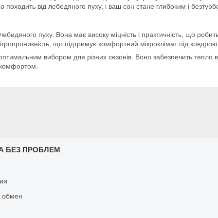
що походить від лебедяного пуху, і ваш сон стане глибоким і безтурб
бедяного пуху. Вона має високу міцність і практичність, що робить
вітропроникність, що підтримує комфортний мікроклімат під ковдрою
оптимальним вибором для різних сезонів. Воно забезпечить тепло в хо
і комфортом.
А БЕЗ ПРОБЛЕМ
ии
и обмен