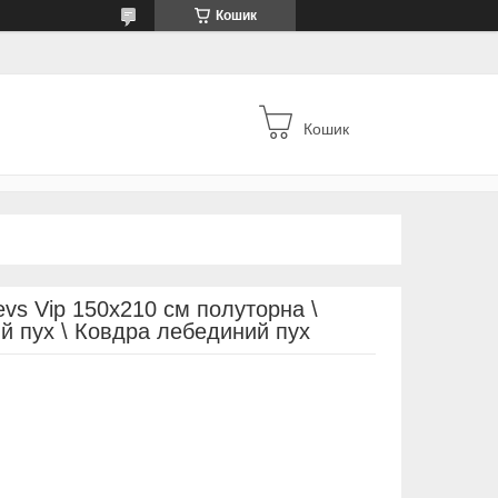
Кошик
Кошик
vs Vip 150х210 см полуторна \
й пух \ Ковдра лебединий пух