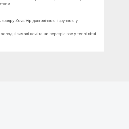
отним.
 ковдру Zevs Vip довговічною і зручною у
.
лодні зимові ночі та не перегріє вас у теплі літні