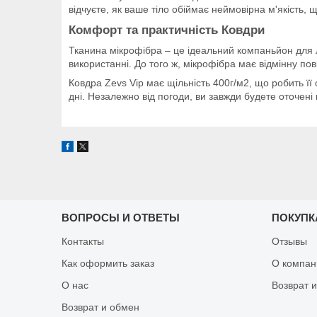
відчуєте, як ваше тіло обіймає неймовірна м'якість, 
Комфорт та практичність Ковдри
Тканина мікрофібра – це ідеальний компаньйон для ле
використанні. До того ж, мікрофібра має відмінну по
Ковдра Zevs Vip має щільність 400г/м2, що робить її 
дні. Незалежно від погоди, ви завжди будете оточен
ВОПРОСЫ И ОТВЕТЫ
ПОКУПК
Контакты
Отзывы
Как оформить заказ
О компан
О нас
Возврат 
Возврат и обмен