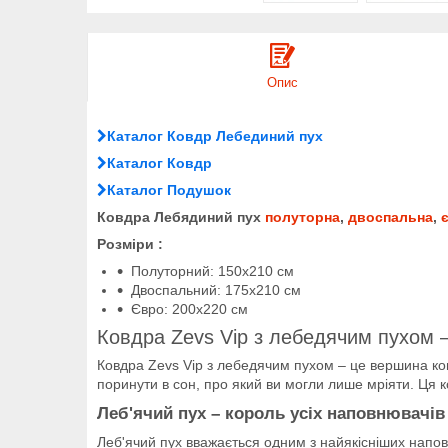
Опис
Каталог Ковдр Лебединий пух
Каталог Ковдр
Каталог Подушок
Ковдра Лебядиний пух
полуторна
,
двоспальна
,
Розміри :
Полуторний: 150х210 см
Двоспальний: 175х210 см
Євро: 200х220 см
Ковдра Zevs Vip з лебедячим пухом
Ковдра Zevs Vip з лебедячим пухом – це вершина ком
поринути в сон, про який ви могли лише мріяти. Ця ко
Леб'ячий пух – король усіх наповнювачів
Леб'ячий пух вважається одним з найякісніших напо