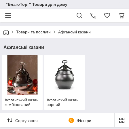
"БлагоТорг" Товари для дому
Товари та послуги
Афганські казани
Афганські казани
Афганський казан
Афганский казан
комбінований
чорний
Сортування
0
Фільтри