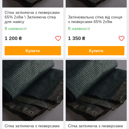
Сітка затіняюча з люверсами
65% 2х8м \ Затіняюча сітка
Затінювальна сітка від сонця
для навісу
з люверсами 65% 2х9м
В наявності
В наявності
1 200
1 350
₴
₴
Купити
Купити
Сітка затіняюча з люверсами
Сітка затіняюча з люверсами