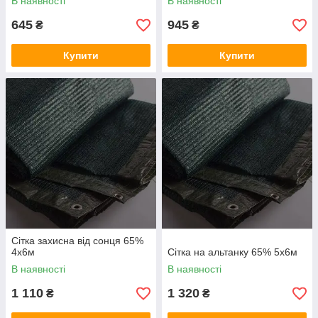
В наявності
В наявності
645
945
₴
₴
Купити
Купити
Сітка захисна від сонця 65%
4х6м
Сітка на альтанку 65% 5х6м
В наявності
В наявності
1 110
1 320
₴
₴