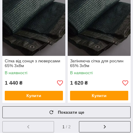
Сітка від сонця з люверсами
Затіняюча сітка для рослин
65% 3х8м
65% 3х9м
В наявності
В наявності
1 440
1 620
₴
₴
Купити
Купити
Показати ще
1
/ 2