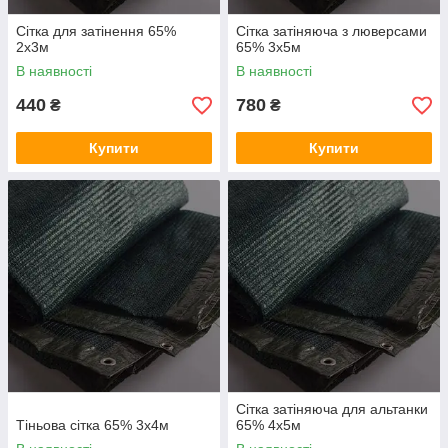
Сітка для затінення 65%
Сітка затіняюча з люверсами
2х3м
65% 3х5м
В наявності
В наявності
440
780
₴
₴
Купити
Купити
Сітка затіняюча для альтанки
Тіньова сітка 65% 3х4м
65% 4х5м