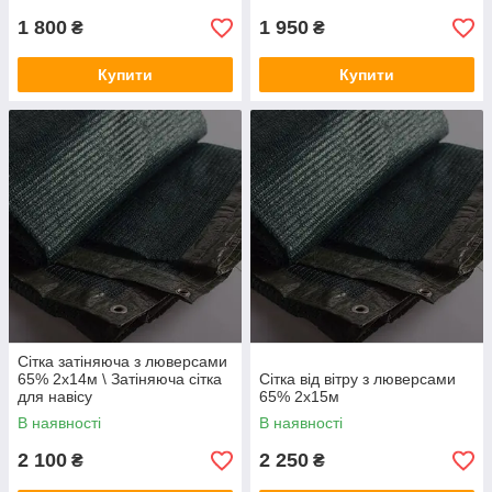
1 800
1 950
₴
₴
Купити
Купити
Сітка затіняюча з люверсами
65% 2х14м \ Затіняюча сітка
Сітка від вітру з люверсами
для навісу
65% 2х15м
В наявності
В наявності
2 100
2 250
₴
₴