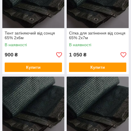
Тент затіняючий від сонця
Сітка для затінення від сонця
65% 2х6м
65% 2х7м
В наявності
В наявності
900
1 050
₴
₴
Купити
Купити