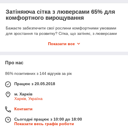
Затіняюча сітка з люверсами 65% для
комфортного вирощування
Бажаєте забезпечити свої рослини комфортними умовами
для зростання та розвитку? Сітка, що затіняє, з люверсами
65% - це те, що вам потрібно! Цей тип сітки забезпечує
Показати все
помірне затінення, яке не дозволить пересихати і опікам
рослин у спекотні дні, а також захистить їх від перепадів
температур.
Застосування сітки, що затіняє, з люверсами
Про нас
65%
86% позитивних з 144 відгуків за рік
Сітка, що затіняє, з люверсами 65% ідеально підходить для
використання в овочівництві, парниках, садах, на дачі та в
Працює з 20.05.2018
інших місцях вирощування рослин. Вона також може
використовуватись на дитячих майданчиках та місцях
м. Харків
відпочинку для створення комфортної тіні.
Харків, Україна
Крім того, сітка з люверсами, що затіняє, може бути
Контакти
використана як навіс на стоянці, що захистить ваш
автомобіль від сонячних променів і збереже його кузов в
Сьогодні працює з 10:00 до 18:00
ідеальному стані.
Показати весь графік роботи