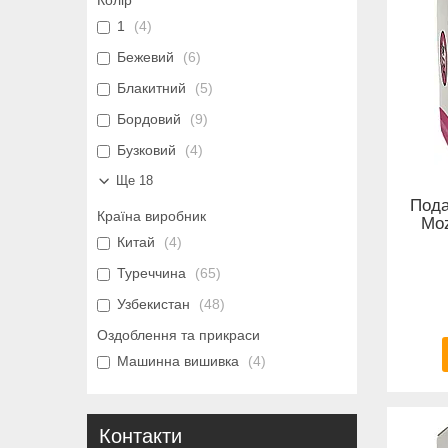
Колір
1
4
Бежевий
6
Блакитний
5
Бордовий
9
Бузковий
4
Ще 18
Пода
Країна виробник
Moz
Китай
4
Туреччина
65
Узбекистан
48
Оздоблення та прикраси
Машинна вишивка
4
Контакти