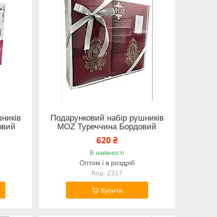
ників
Подарунковий набір рушників
овий
MOZ Туреччина Бордовий
620 ₴
В наявності
Оптом і в роздріб
2317
Купити