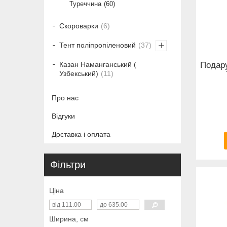
Туреччина
60
Скороварки
6
Тент поліпропіленовий
37
Подару
Казан Наманганський (
Узбекський)
11
Про нас
Відгуки
Доставка і оплата
Фільтри
Ціна
Ширина, см