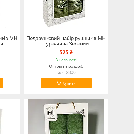
иків MH
Подарунковий набір рушників MH
ий
Туреччина Зелений
525 ₴
В наявності
Оптом і в роздріб
2300
Купити