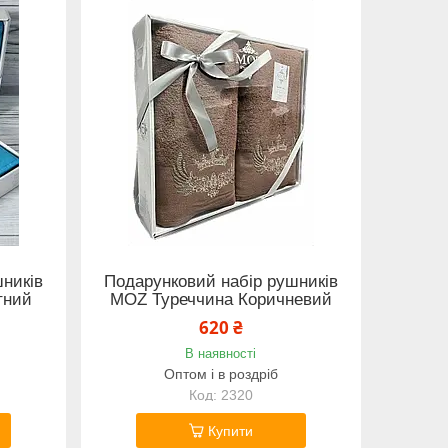
ників
Подарунковий набір рушників
тний
MOZ Туреччина Коричневий
620 ₴
В наявності
Оптом і в роздріб
2320
Купити