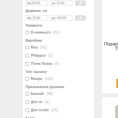
Довжина, см
Наявність
В наявності
31
Виробник
Подару
Moz
51
Т
Philippus
1
Three Roses
5
Тип тканини
Махра
118
Призначення рушника
Банний
96
Для ніг
1
Для особи
16