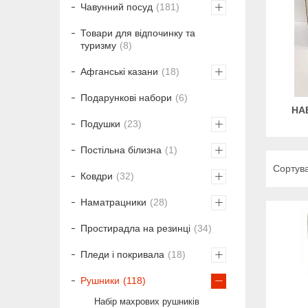
Чавунний посуд
181
Товари для відпочинку та
туризму
8
Афганські казани
18
Подарункові набори
6
НА
Подушки
23
Постільна білизна
1
Ковдри
32
Наматрацники
28
Простирадла на резинці
34
Пледи і покривала
18
Рушники
118
Набір махрових рушників