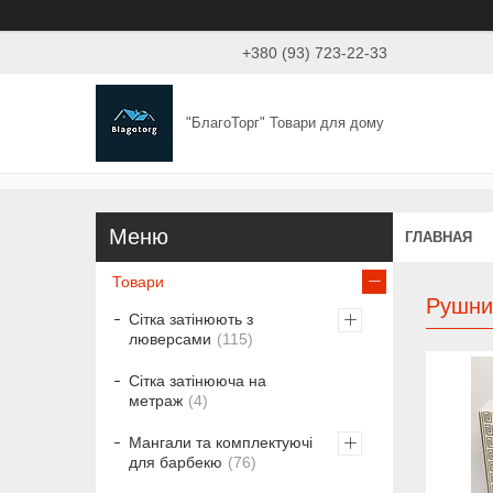
+380 (93) 723-22-33
"БлагоТорг" Товари для дому
ГЛАВНАЯ
Товари
Рушни
Сітка затінюють з
люверсами
115
Сітка затінююча на
метраж
4
Мангали та комплектуючі
для барбекю
76