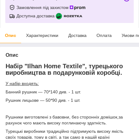
Замовлення під захистом
Доступна доставка
Опис
Характеристики
Доставка
Оплата
Умови п
Опис
Набір "Ilhan Home Textile", турецького
виробництва в подарунковій коробці.
У набір входять:
Банний рушник ― 70*140 див. - 1 шт.
Рушник лицьове ― 50*90 див. - 1 шт.
Рушники виготовлені з бавовни, без сторонніх домішок,за
рахунок чого мають високу поглинаючу здатність.
Турецькі виробники традиційно підтримують високу якість
своїх товарів, тому в світі, а так само в нашій країні