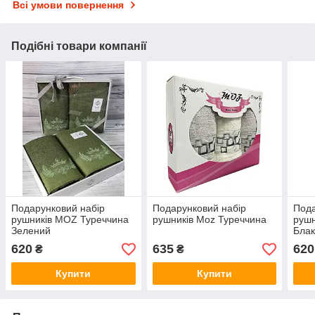
Всі умови повернення
Подібні товари компанії
Подарунковий набір
Подарунковий набір
Пода
рушників MOZ Туреччина
рушників Moz Туреччина
рушн
Зелений
Блак
620
635
620
₴
₴
Купити
Купити