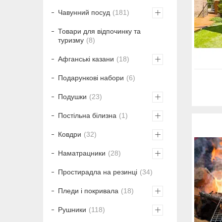
Чавунний посуд
181
Товари для відпочинку та
туризму
8
Афганські казани
18
Подарункові набори
6
Подушки
23
Постільна білизна
1
Ковдри
32
Наматрацники
28
Простирадла на резинці
34
Пледи і покривала
18
Рушники
118