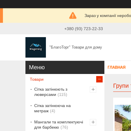
Зараз у компанії нероб
+380 (93) 723-22-33
"БлагоТорг" Товари для дому
ГЛАВНАЯ
Товари
Групи 
Сітка затінюють з
люверсами
115
Сітка затінююча на
метраж
4
Мангали та комплектуючі
для барбекю
76