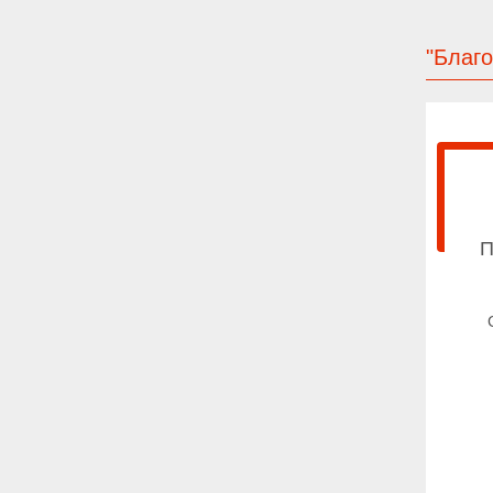
"Благо
П
Ве
по
во