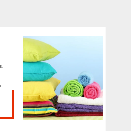
та
и
йні
Всі види ковдр: силіконові,
вовняні, хутряні, пухові,
амма:
бамбукові, а також з верблюжої