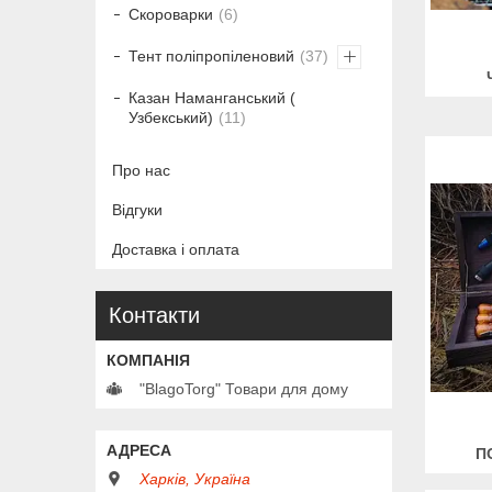
Скороварки
6
Тент поліпропіленовий
37
Казан Наманганський (
Узбекський)
11
Про нас
Відгуки
Доставка і оплата
Контакти
"BlagoTorg" Товари для дому
П
Харків, Україна