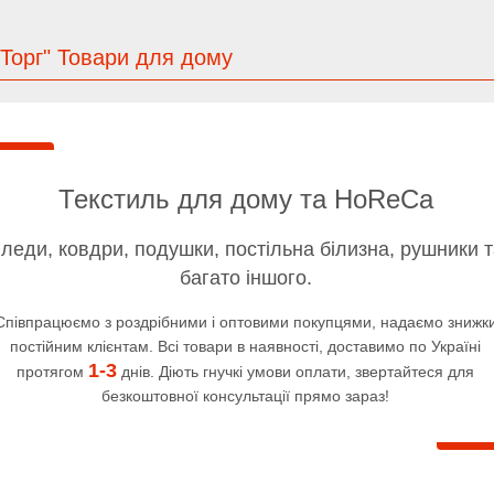
Торг" Товари для дому
Текстиль для дому та HoReCa
леди, ковдри, подушки, постільна білизна, рушники 
багато іншого.
Співпрацюємо з роздрібними і оптовими покупцями, надаємо знижк
постійним клієнтам. Всі товари в наявності, доставимо по Україні
1-3
протягом
днів. Діють гнучкі умови оплати, звертайтеся для
безкоштовної консультації прямо зараз!
Полуторні, двоспальні, сіме
люрові і марселеві
та євро розміри постільної
кривала, пледи з мікрофібри,
білизни. Широка колірна г
вни і плюшевої тканини.
від однотонних моделей до