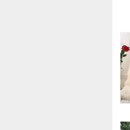
Ве
ро
Де
по
ор
на
хо
ле