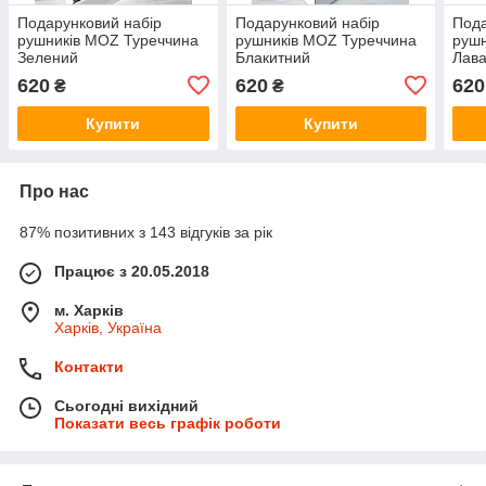
Подарунковий набір
Подарунковий набір
Пода
рушників MOZ Туреччина
рушників MOZ Туреччина
рушн
Зелений
Блакитний
Лав
620
620
620
₴
₴
Купити
Купити
Про нас
87% позитивних з 143 відгуків за рік
Працює з 20.05.2018
м. Харків
Харків, Україна
Контакти
Сьогодні вихідний
Показати весь графік роботи