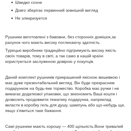
Швидко сохне
Довго зберігає первинний зовнішній вигляд
Не элекризуется
Рушники виготовлені з бавовни, без сторонніх домішок,за
рахунок чого мають високу поглинаючу здатність.
Турецькі виробники традиційно підтримують високу якість
своїх товарів, тому в світі, а так само в нашій країні
користуються заслуженою довірою у покупців.
Даний комплект рушників прикрашений якісною вишивкою і
має дуже презентабельний вигляд. Він буде прекрасним
подарунком на будь-яке торжество. Коробка має ручки і не
вимагає додаткової упаковки, що зекономить Ваші кошти і
дозволить продовжити тематику подарунка, наприклад
вкласти в коробку гель для душу, шампунь або що-небудь ще,
якщо з'явиться таке бажання.
Самі рушники мають хорошу ― 400 щільність.Вони тривалий