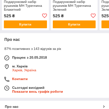
Подарунковий набір
Подарунковий набір
Пода
рушників MH Туреччина
рушників MH Туреччина
рушн
Блакитний
Зелений
Зел
525
525
525
₴
₴
Купити
Купити
Про нас
87% позитивних з 143 відгуків за рік
Працює з 20.05.2018
м. Харків
Харків, Україна
Контакти
Сьогодні вихідний
Показати весь графік роботи
Про нас