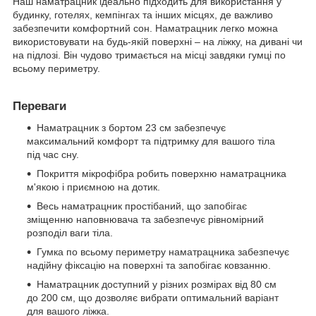
Наш наматрацник ідеально підходить для використання у
будинку, готелях, кемпінгах та інших місцях, де важливо
забезпечити комфортний сон. Наматрацник легко можна
використовувати на будь-якій поверхні – на ліжку, на дивані чи
на підлозі. Він чудово тримається на місці завдяки гумці по
всьому периметру.
Переваги
Наматрацник з бортом 23 см забезпечує
максимальний комфорт та підтримку для вашого тіла
під час сну.
Покриття мікрофібра робить поверхню наматрацника
м'якою і приємною на дотик.
Весь наматрацник простібаний, що запобігає
зміщенню наповнювача та забезпечує рівномірний
розподіл ваги тіла.
Гумка по всьому периметру наматрацника забезпечує
надійну фіксацію на поверхні та запобігає ковзанню.
Наматрацник доступний у різних розмірах від 80 см
до 200 см, що дозволяє вибрати оптимальний варіант
для вашого ліжка.