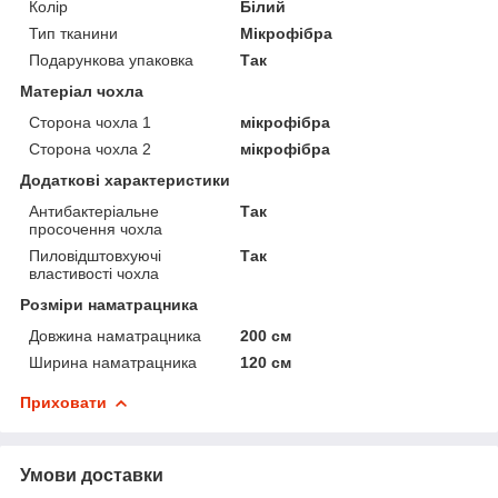
Колір
Білий
Тип тканини
Мікрофібра
Подарункова упаковка
Так
Матеріал чохла
Сторона чохла 1
мікрофібра
Сторона чохла 2
мікрофібра
Додаткові характеристики
Антибактеріальне
Так
просочення чохла
Пиловідштовхуючі
Так
властивості чохла
Розміри наматрацника
Довжина наматрацника
200 см
Ширина наматрацника
120 см
Приховати
Умови доставки