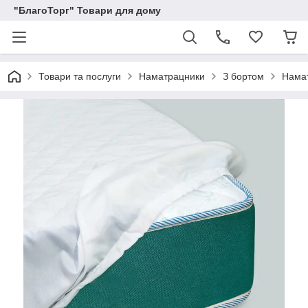
"БлагоТорг" Товари для дому
Товари та послуги
Наматрацники
З бортом
Намат