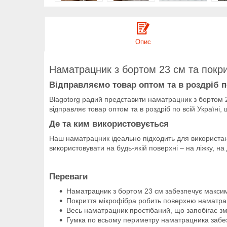
Опис
Наматрацник з бортом 23 см та покри
Відправляємо товар оптом та в роздріб по
Blagotorg радий представити наматрацник з бортом 2
відправляє товар оптом та в роздріб по всій Україні
Де та ким використовується
Наш наматрацник ідеально підходить для використан
використовувати на будь-якій поверхні – на ліжку, на
Переваги
Наматрацник з бортом 23 см забезпечує максима
Покриття мікрофібра робить поверхню наматрац
Весь наматрацник простібаний, що запобігає зм
Гумка по всьому периметру наматрацника забезп