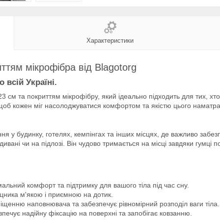
Характеристики
ттям мікрофібра від Blagotorg
 всій Україні.
3 см та покриттям мікрофібру, який ідеально підходить для тих, хт
, щоб кожен міг насолоджуватися комфортом та якістю цього наматра
ня у будинку, готелях, кемпінгах та інших місцях, де важливо заб
 дивані чи на підлозі. Він чудово тримається на місці завдяки гумці 
льний комфорт та підтримку для вашого тіла під час сну.
ника м'якою і приємною на дотик.
іщенню наповнювача та забезпечує рівномірний розподіл ваги тіла.
ечує надійну фіксацію на поверхні та запобігає ковзанню.