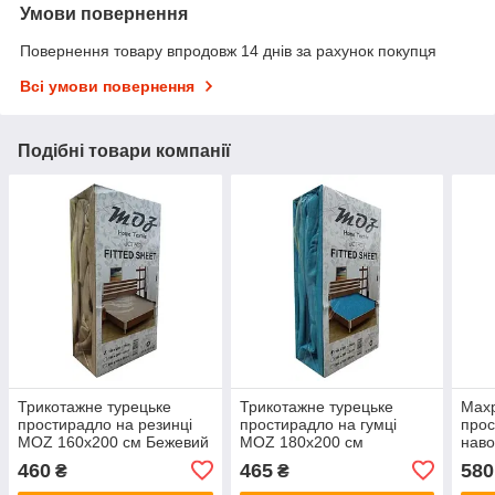
Умови повернення
Повернення товару впродовж 14 днів за рахунок покупця
Всі умови повернення
Подібні товари компанії
Трикотажне турецьке
Трикотажне турецьке
Махр
простирадло на резинці
простирадло на гумці
прос
MOZ 160х200 см Бежевий
MOZ 180х200 см
нав
Бірюзовий
180
460
465
580
₴
₴