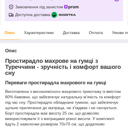
Замовлення під захистом
Доступна доставка
Опис
Характеристики
Доставка
Оплата
Умови п
Опис
Простирадло махрове на гумці з
Туреччини - зручність і комфорт вашого
сну
Переваги простирадла махрового на гумці
Виготовлена з високоякісного махрового трикотажу із вмістом
80% бавовни, що забезпечує натуральну м'якість та комфорт
під час сну. Простирадло обладнане гумкою, що забезпечує
щільне прилягання до матраца, не з'їжджає і не скочується.
Борт простирадла має висоту 25 см, що дозволяє
використовувати її з матрацами різної висоти. У комплекті
йдуть 2 наволочки розміром 70х70 см, що додатково