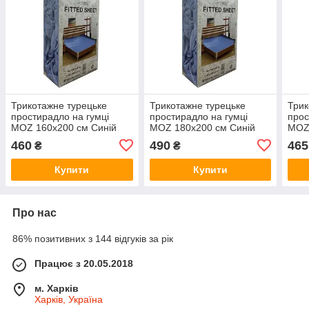
Трикотажне турецьке
Трикотажне турецьке
Трик
простирадло на гумці
простирадло на гумці
прос
MOZ 160х200 см Синій
MOZ 180х200 см Синій
MOZ
Бірю
460
490
465
₴
₴
Купити
Купити
Про нас
86% позитивних з 144 відгуків за рік
Працює з 20.05.2018
м. Харків
Харків, Україна