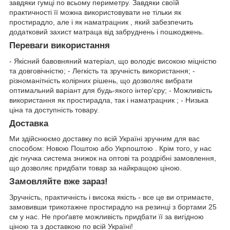
завдяки гумці по всьому периметру. Завдяки своїй
практичності її можна використовувати не тільки як
простирадло, але і як наматрацник , який забезпечить
додатковий захист матраца від забруднень і пошкоджень.
Переваги використання
- Якісний бавовняний матеріал, що володіє високою міцністю
та довговічністю; - Легкість та зручність використання; -
різноманітність колірних рішень, що дозволяє вибрати
оптимальний варіант для будь-якого інтер'єру; - Можливість
використання як простирадла, так і наматрацник ; - Низька
ціна та доступність товару.
Доставка
Ми здійснюємо доставку по всій Україні зручним для вас
способом: Новою Поштою або Укрпоштою . Крім того, у нас
діє гнучка система знижок на оптові та роздрібні замовлення,
що дозволяє придбати товар за найкращою ціною.
Замовляйте вже зараз!
Зручність, практичність і висока якість - все це ви отримаєте,
замовивши трикотажне простирадло на резинці з бортами 25
см у нас. Не проґавте можливість придбати її за вигідною
ціною та з доставкою по всій Україні!