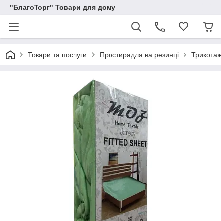
"БлагоТорг" Товари для дому
Товари та послуги
Простирадла на резинці
Трикотаж