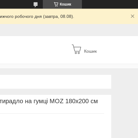
Кошик
жчого робочого дня (завтра, 08.08).
Кошик
тирадло на гумці MOZ 180х200 см