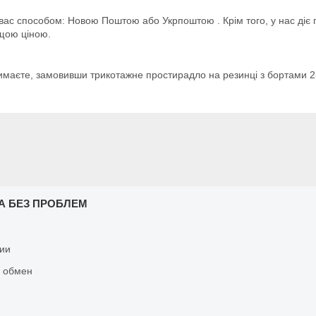
вас способом: Новою Поштою або Укрпоштою . Крім того, у нас діє г
щою ціною.
отримаєте, замовивши трикотажне простирадло на резинці з бортами 2
А БЕЗ ПРОБЛЕМ
ии
и обмен