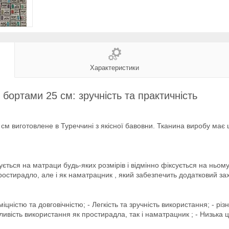
Характеристики
бортами 25 см: зручність та практичність
м виготовлене в Туреччині з якісної бавовни. Тканина виробу має щі
ється на матраци будь-яких розмірів і відмінно фіксується на ньом
простирадло, але і як наматрацник , який забезпечить додатковий з
цністю та довговічністю; - Легкість та зручність використання; - рі
ивість використання як простирадла, так і наматрацник ; - Низька ці