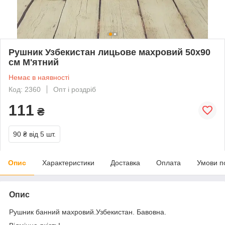
Рушник Узбекистан лицьове махровий 50x90
см М'ятний
Немає в наявності
Код: 2360
Опт і роздріб
111
₴
90 ₴
від 5 шт.
Опис
Характеристики
Доставка
Оплата
Умови п
Опис
Рушник банний махровий.Узбекистан. Бавовна.