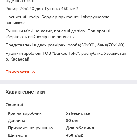
Відмінна якість!
Розмір 70х140 див. Густота 450 г/м2
Насичений колір. Бордюр прикрашені візерунковою
вишивкою.
Рушники м'які на дотик, приємні до тіла. При пранні
зберігають свій колір і не линяють.
Представлені в двох розмірах: особа(50х90), баня(70х140).
Рушники зроблені ТОВ "Barkas Teks", республіка Узбекистан,
р. Касансай.
Приховати
Характеристики
Основні
Країна виробник
Узбекистан
Довжина
90 см
Призначення рушника
Для обличчя
Щільність
450 г/м2