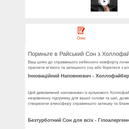
Опис
Пориньте в Райський Сон з Холлоф
Ваш шлях до справжнього небесного комфорту почина
прагнете м'якого та затишного сну або боретеся з а
Інноваційний Наповнювач - Холлофайбе
Цей дивовижний наповнювач із кулькового Холлофайб
незрівнянну підтримку для вашої голови та шиї, до
створюючи атмосферу справжнього затишку та блаж
Безтурботний Сон для всіх - Гіпоалерге