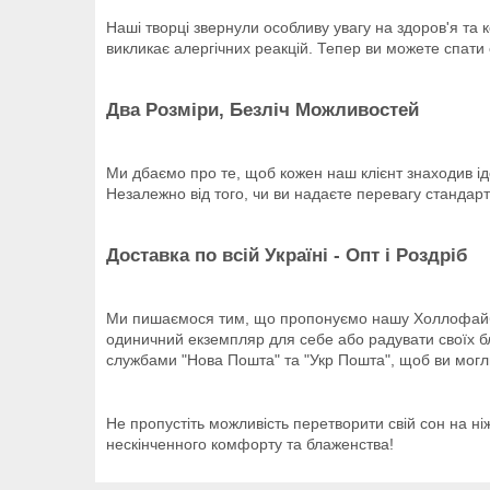
Наші творці звернули особливу увагу на здоров'я та
викликає алергічних реакцій. Тепер ви можете спати
Два Розміри, Безліч Можливостей
Ми дбаємо про те, щоб кожен наш клієнт знаходив і
Незалежно від того, чи ви надаєте перевагу стандарт
Доставка по всій Україні - Опт і Роздріб
Ми пишаємося тим, що пропонуємо нашу Холлофайбер 
одиничний екземпляр для себе або радувати своїх бл
службами "Нова Пошта" та "Укр Пошта", щоб ви мо
Не пропустіть можливість перетворити свій сон на ні
нескінченного комфорту та блаженства!