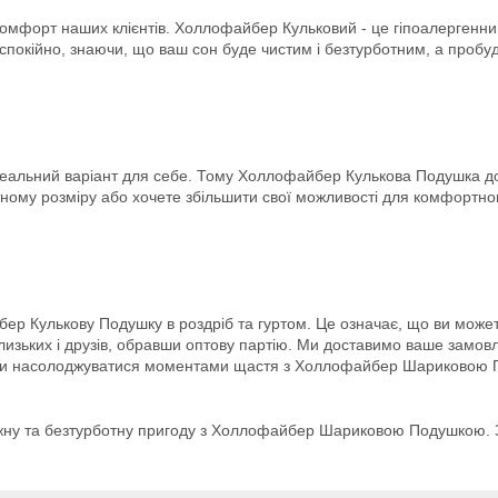
 комфорт наших клієнтів. Холлофайбер Кульковий - це гіпоалергенни
 спокійно, знаючи, що ваш сон буде чистим і безтурботним, а проб
деальний варіант для себе. Тому Холлофайбер Кулькова Подушка дос
ному розміру або хочете збільшити свої можливості для комфортного
Кулькову Подушку в роздріб та гуртом. Це означає, що ви можете
изьких і друзів, обравши оптову партію. Ми доставимо ваше замовл
гли насолоджуватися моментами щастя з Холлофайбер Шариковою П
жну та безтурботну пригоду з Холлофайбер Шариковою Подушкою. Замо