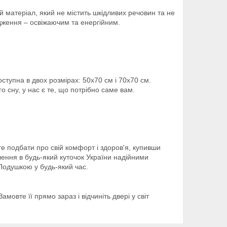
й матеріал, який не містить шкідливих речовин та не
удження – освіжаючим та енергійним.
тупна в двох розмірах: 50х70 см і 70х70 см.
 сну, у нас є те, що потрібно саме вам.
 подбати про свій комфорт і здоров'я, купивши
ення в будь-який куточок України надійними
одушкою у будь-який час.
вте її прямо зараз і відчиніть двері у світ