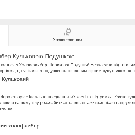
Характеристики
айбер Кульковою Подушкою
ється з Холлофайбер Шарикової Подушки! Незалежно від того, чи ш
лергіями, ця унікальна подушка стане вашим вірним супутником на 
р Кульковий
ера створює ідеальне поєднання м'якості та підтримки. Кожна ку
зволяючи вашому тілу розслабитися та вивантажитися після напруже
енства.
нний холофайбер