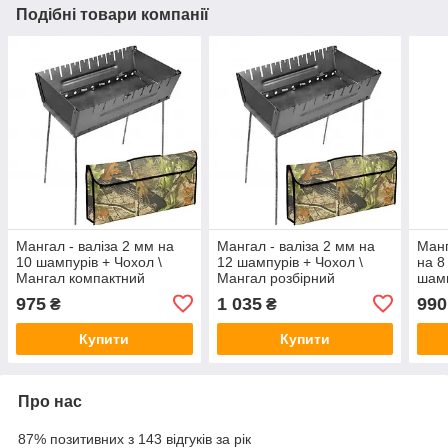
Подібні товари компанії
Мангал - валіза 2 мм на
Мангал - валіза 2 мм на
Манг
10 шампурів + Чохол \
12 шампурів + Чохол \
на 8
Мангал компактний
Мангал розбірний
шам
похідний
975
1 035
990
₴
₴
Купити
Купити
Про нас
87% позитивних з 143 відгуків за рік