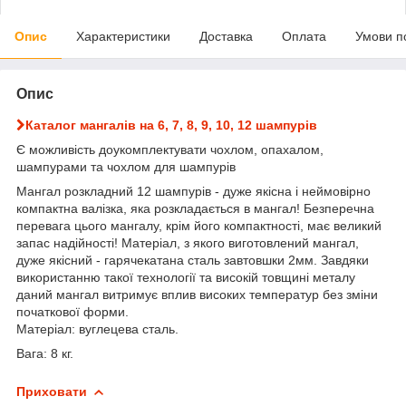
Опис
Характеристики
Доставка
Оплата
Умови п
Опис
Каталог мангалів на 6, 7, 8, 9, 10, 12 шампурів
Є можливість доукомплектувати чохлом, опахалом,
шампурами та чохлом для шампурів
Мангал розкладний 12 шампурів - дуже якісна і неймовірно
компактна валізка, яка розкладається в мангал! Безперечна
перевага цього мангалу, крім його компактності, має великий
запас надійності! Матеріал, з якого виготовлений мангал,
дуже якісний - гарячекатана сталь завтовшки 2мм. Завдяки
використанню такої технології та високій товщині металу
даний мангал витримує вплив високих температур без зміни
початкової форми.
Матеріал: вуглецева сталь.
Вага: 8 кг.
Приховати