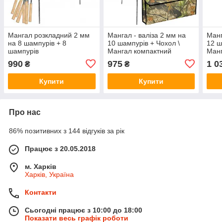
Мангал розкладний 2 мм
Мангал - валіза 2 мм на
Манг
на 8 шампурів + 8
10 шампурів + Чохол \
12 ш
шампурів
Мангал компактний
Манг
похі
990
975
1 0
₴
₴
Купити
Купити
Про нас
86% позитивних з 144 відгуків за рік
Працює з 20.05.2018
м. Харків
Харків, Україна
Контакти
Сьогодні працює з 10:00 до 18:00
Показати весь графік роботи