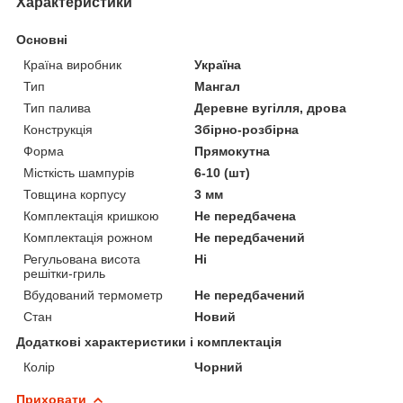
Характеристики
Основні
Країна виробник
Україна
Тип
Мангал
Тип палива
Деревне вугілля, дрова
Конструкція
Збірно-розбірна
Форма
Прямокутна
Місткість шампурів
6-10 (шт)
Товщина корпусу
3 мм
Комплектація кришкою
Не передбачена
Комплектація рожном
Не передбачений
Регульована висота
Ні
решітки-гриль
Вбудований термометр
Не передбачений
Стан
Новий
Додаткові характеристики і комплектація
Колір
Чорний
Приховати