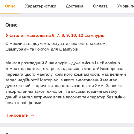
Опис
Характеристики
Доставка
Оплата
Умови п
Опис
Каталог мангалів на 6, 7, 8, 9, 10, 12 шампурів
Є можливість доукомплектувати чохлом, опахалом,
шампурами та чохлом для шампурів
Мангал розкладний 8 шампурів - дуже якісна і неймовірно
компактна валізка, яка розкладається в мангал! Безперечна
перевага цього мангалу, крім його компактності, має великий
запас надійності! Матеріал, з якого виготовлений мангал,
дуже якісний - гарячекатана сталь завтовшки 2мм. Завдяки
використанню такої технології та високій товщині металу
даний мангал витримує вплив високих температур без зміни
початкової форми.
Приховати