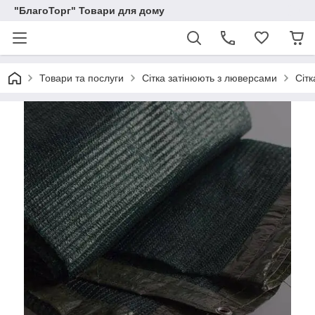
"БлагоТорг" Товари для дому
Товари та послуги
Сітка затінюють з люверсами
Сіт