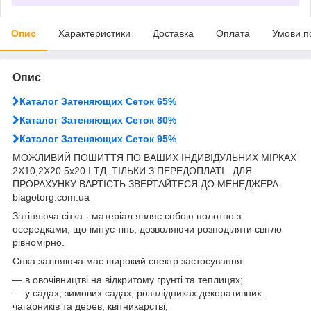
Опис
Характеристики
Доставка
Оплата
Умови п
Опис
Каталог Затеняющих Сеток 65%
Каталог Затеняющих Сеток 80%
Каталог Затеняющих Сеток 95%
МОЖЛИВИЙ ПОШИТТЯ ПО ВАШИХ ІНДИВІДУЛЬНИХ МІРКАХ
2Х10,2Х20 5х20 І ТД. ТІЛЬКИ З ПЕРЕДОПЛАТІ . ДЛЯ
ПРОРАХУНКУ ВАРТІСТЬ ЗВЕРТАЙТЕСЯ ДО МЕНЕДЖЕРА.
blagotorg.com.ua
Затіняюча сітка - матеріал являє собою полотно з
осередками, що імітує тінь, дозволяючи розподіляти світло
рівномірно.
Сітка затіняюча має широкий спектр застосування:
― в овочівництві на відкритому грунті та теплицях;
― у садах, зимових садах, розплідниках декоративних
чагарників та дерев, квітникарстві;