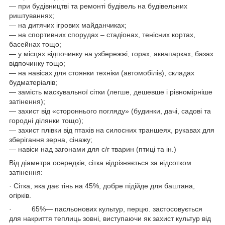
― при будівництві та ремонті будівель на будівельних
риштуваннях;
― на дитячих ігрових майданчиках;
― на спортивних спорудах – стадіонах, тенісних кортах,
басейнах тощо;
― у місцях відпочинку на узбережжі, горах, аквапарках, базах
відпочинку тощо;
― на навісах для стоянки техніки (автомобілів), складах
будматеріалів;
― замість маскувальної сітки (легше, дешевше і рівномірніше
затінення);
― захист від «стороннього погляду» (будинки, дачі, садові та
городні ділянки тощо);
― захист плівки від птахів на силосних траншеях, рукавах для
зберігання зерна, сінажу;
― навіси над загонами для с/г тварин (птиці та ін.)
Від діаметра осередків, сітка відрізняється за відсотком
затінення:
· Сітка, яка дає тінь на 45%, добре підійде для баштана,
огірків.
· 65%— пасльонових культур, перцю. застосовується
для накриття теплиць зовні, виступаючи як захист культур від