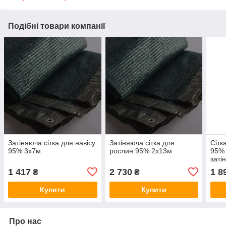
Подібні товари компанії
Затіняюча сітка для навісу
Затіняюча сітка для
Сітк
95% 3х7м
рослин 95% 2х13м
95% 
заті
1 417
2 730
1 8
₴
₴
Купити
Купити
Про нас