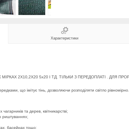
Характеристики
РКАХ 2Х10,2Х20 5х20 І ТД. ТІЛЬКИ З ПЕРЕДОПЛАТІ . ДЛЯ ПР
ередками, що імітує тінь, дозволяючи розподіляти світло рівномірно
чагарників та дерев, квітникарстві;
их риштуваннях;
тах, басейнах тощо;