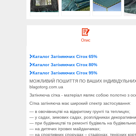
Опис
Каталог Затіняючих Сіток 65%
Каталог Затіняючих Сіток 80%
Каталог Затіняючих Сіток 95%
МОЖЛИВИЙ ПОШИТТЯ ПО ВАШИХ ІНДИВІДУЛЬНИХ МІ
blagotorg.com.ua
Затіняюча сітка - матеріал являє собою полотно з ос
Сітка затіняюча має широкий спектр застосування:
― в овочівництві на відкритому грунті та теплицях;
― у садах, зимових садах, розплідниках декоративних 
― при будівництві та ремонті будівель на будівельн
― на дитячих ігрових майданчиках;
― на спортивних спорудах – стадіонах, тенісних кор