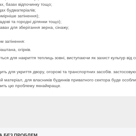
ах, базах відпочинку тощо;
дах будматеріалів;
омірніше затінення);
адові та городні ділянки тощо);
авах для зберігання зерна, сінажу;
ом затінення:
штана, огірків.
я для накриття теплиць зовні, виступаючи як захист культур від с
 для укриття двору, огорожі та транспортних засобів. застосовуют
ал, для власників будинків приватного сектора буде особливо 
ішить цю проблему якнайкраще.
А БЕЗ ПРОБЛЕМ