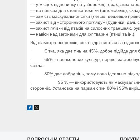
― у місцях відпочинку на узбережжі, горах, аквапарк
― на навісах для стоянки техніки (автомобілів), скла
― замість маскувальної сітки (легше, дешевше і рівн
― захист від «стороннього погляду» (будинки, дачі, с
― захист плівки від птахів на силосних траншеях, рук
― навіси над загонами для с/г тварин (птиці та ін.)
Від діаметра осередків, сітка відрізняється за відсотк
· Сітка, яка дає тінь на 45%, добре підійде для ба
· 65% - пасльонових культур, перцю. застосовуєтьс
світла.
· 80% дає добру тінь, тому вона ідеально підходить
· 95 % — використовують як маскувальний матері
сторонніх. Установка на паркан сітки 80% і 95% вир
ВОПРОСЫ И ОТВЕТЫ
ПОКУПК