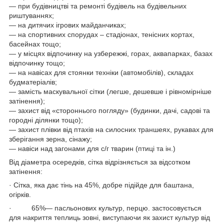
― при будівництві та ремонті будівель на будівельних
риштуваннях;
― на дитячих ігрових майданчиках;
― на спортивних спорудах – стадіонах, тенісних кортах,
басейнах тощо;
― у місцях відпочинку на узбережжі, горах, аквапарках, базах
відпочинку тощо;
― на навісах для стоянки техніки (автомобілів), складах
будматеріалів;
― замість маскувальної сітки (легше, дешевше і рівномірніше
затінення);
― захист від «стороннього погляду» (будинки, дачі, садові та
городні ділянки тощо);
― захист плівки від птахів на силосних траншеях, рукавах для
зберігання зерна, сінажу;
― навіси над загонами для с/г тварин (птиці та ін.)
Від діаметра осередків, сітка відрізняється за відсотком
затінення:
· Сітка, яка дає тінь на 45%, добре підійде для баштана,
огірків.
· 65%— пасльонових культур, перцю. застосовується
для накриття теплиць зовні, виступаючи як захист культур від