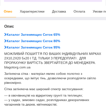
Опис
Характеристики
Доставка
Оплата
Умови п
Опис
Каталог Затеняющих Сеток 65%
Каталог Затеняющих Сеток 80%
Каталог Затеняющих Сеток 95%
МОЖЛИВИЙ ПОШИТТЯ ПО ВАШИХ ІНДИВІДУЛЬНИХ МІРКАХ
2Х10,2Х20 5х20 І ТД. ТІЛЬКИ З ПЕРЕДОПЛАТІ . ДЛЯ
ПРОРАХУНКУ ВАРТІСТЬ ЗВЕРТАЙТЕСЯ ДО МЕНЕДЖЕРА.
blagotorg.com.ua
Затіняюча сітка - матеріал являє собою полотно з
осередками, що імітує тінь, дозволяючи розподіляти світло
рівномірно.
Сітка затіняюча має широкий спектр застосування:
― в овочівництві на відкритому грунті та теплицях;
― у садах, зимових садах, розплідниках декоративних
чагарників та дерев, квітникарстві;