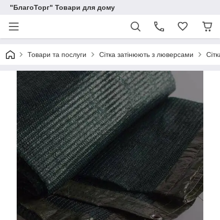
"БлагоТорг" Товари для дому
Товари та послуги
Сітка затінюють з люверсами
Сіт