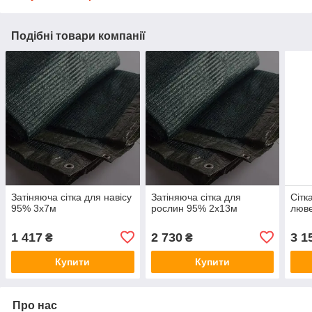
Подібні товари компанії
Затіняюча сітка для навісу
Затіняюча сітка для
Сітк
95% 3х7м
рослин 95% 2х13м
люв
1 417
2 730
3 1
₴
₴
Купити
Купити
Про нас