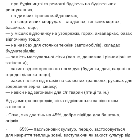
― при будівництві та ремонті будівель на будівельних
риштуваннях;
― на дитячих ігрових майданчиках;
― на спортивних спорудах – стадіонах, тенісних кортах,
басейнах тощо;
― у місцях відпочинку на узбережжі, горах, аквапарках, базах
відпочинку тощо;
― на навісах для стоянки техніки (автомобілів), складах
будматеріалів;
― замість маскувальної сітки (легше, дешевше і рівномірніше
затінення);
― захист від «стороннього погляду» (будинки, дачі, садові та
городні ділянки тощо);
― захист плівки від птахів на силосних траншеях, рукавах для
зберігання зерна, сінажу;
― навіси над загонами для с/г тварин (птиці та ін.)
Від діаметра осередків, сітка відрізняється за відсотком
затінення:
· Сітка, яка дає тінь на 45%, добре підійде для баштана,
огірків.
· 65%— пасльонових культур, перцю. застосовується
для накриття теплиць зовні, виступаючи як захист культур від