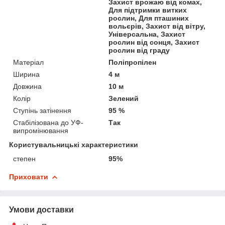
Захист врожаю від комах,
Для підтримки витких
рослин, Для пташиних
вольєрів, Захист від вітру,
Універсальна, Захист
рослин від сонця, Захист
рослин від граду
Матеріал
Поліпропілен
Ширина
4 м
Довжина
10 м
Колір
Зелений
Ступінь затінення
95 %
Стабілізована до УФ-
Так
випромінювання
Користувальницькі характеристики
степен
95%
Приховати
Умови доставки