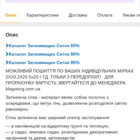
Опис
Характеристики
Доставка
Оплата
Умови п
Опис
Каталог Затеняющих Сеток 65%
Каталог Затеняющих Сеток 80%
Каталог Затеняющих Сеток 95%
МОЖЛИВИЙ ПОШИТТЯ ПО ВАШИХ ІНДИВІДУЛЬНИХ МІРКАХ
2Х10,2Х20 5х20 І ТД. ТІЛЬКИ З ПЕРЕДОПЛАТІ . ДЛЯ
ПРОРАХУНКУ ВАРТІСТЬ ЗВЕРТАЙТЕСЯ ДО МЕНЕДЖЕРА.
blagotorg.com.ua
Затіняюча сітка - матеріал являє собою полотно з
осередками, що імітує тінь, дозволяючи розподіляти світло
рівномірно.
Сітка затіняюча має широкий спектр застосування:
― в овочівництві на відкритому грунті та теплицях;
― у садах, зимових садах, розплідниках декоративних
чагарників та дерев, квітникарстві;