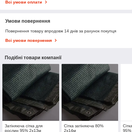
Всі умови оплати
Умови повернення
Повернення товару впродовж 14 днів за рахунок покупця
Всі умови повернення
Подібні товари компанії
Затіняюча сітка для
Сітка затіняюча 80%
Сітк
рослин 95% 2х13м
2х14м
95% 