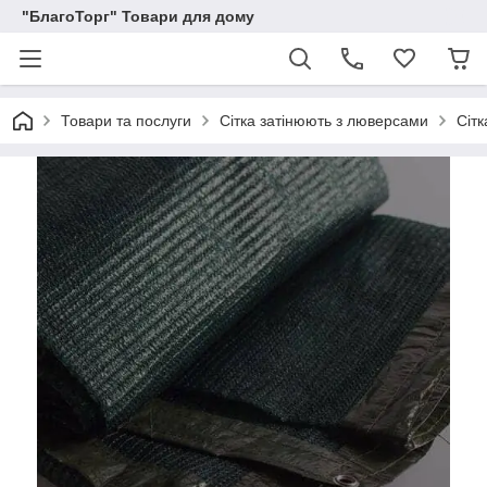
"БлагоТорг" Товари для дому
Товари та послуги
Сітка затінюють з люверсами
Сіт