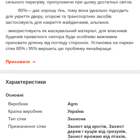
сильного перегріву, пропускаючи при цьому достатньо світла.
80%— дає хорошу тінь, тому вона ідеально підходить
для укриття двору, огорожі та транспортних засобів.
застосовують для накриття майданчиків, альтанок.
· використовують як маскувальний матеріал, для власників
будинків приватного сектора буде особливо важливим
приховати ділянку від погляду сторонніх. Установка на паркан
сітки 80% і 95% вирішить цю проблему якнайкраще.
Приховати
Характеристики
Основні
Виробник
Agro
Країна виробник
Україна
Тип сітки
Захисна
Призначення сітки
Захист від кротів, Захист
дерев і кущів від гризунів,
Захист врожаю від птахів,