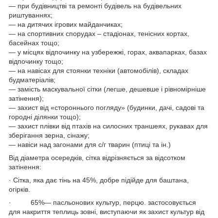
― при будівництві та ремонті будівель на будівельних
риштуваннях;
― на дитячих ігрових майданчиках;
― на спортивних спорудах – стадіонах, тенісних кортах,
басейнах тощо;
― у місцях відпочинку на узбережжі, горах, аквапарках, базах
відпочинку тощо;
― на навісах для стоянки техніки (автомобілів), складах
будматеріалів;
― замість маскувальної сітки (легше, дешевше і рівномірніше
затінення);
― захист від «стороннього погляду» (будинки, дачі, садові та
городні ділянки тощо);
― захист плівки від птахів на силосних траншеях, рукавах для
зберігання зерна, сінажу;
― навіси над загонами для с/г тварин (птиці та ін.)
Від діаметра осередків, сітка відрізняється за відсотком
затінення:
· Сітка, яка дає тінь на 45%, добре підійде для баштана,
огірків.
· 65%— пасльонових культур, перцю. застосовується
для накриття теплиць зовні, виступаючи як захист культур від