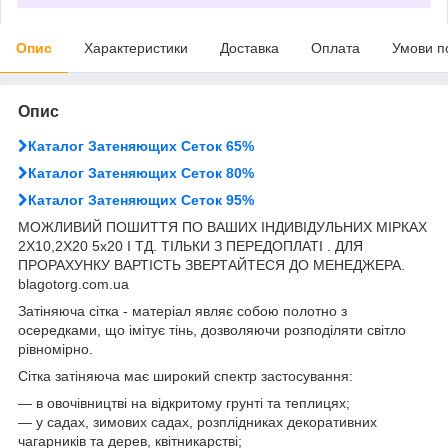
Опис
Характеристики
Доставка
Оплата
Умови п
Опис
Каталог Затеняющих Сеток 65%
Каталог Затеняющих Сеток 80%
Каталог Затеняющих Сеток 95%
МОЖЛИВИЙ ПОШИТТЯ ПО ВАШИХ ІНДИВІДУЛЬНИХ МІРКАХ
2Х10,2Х20 5х20 І ТД. ТІЛЬКИ З ПЕРЕДОПЛАТІ . ДЛЯ
ПРОРАХУНКУ ВАРТІСТЬ ЗВЕРТАЙТЕСЯ ДО МЕНЕДЖЕРА.
blagotorg.com.ua
Затіняюча сітка - матеріал являє собою полотно з
осередками, що імітує тінь, дозволяючи розподіляти світло
рівномірно.
Сітка затіняюча має широкий спектр застосування:
― в овочівництві на відкритому грунті та теплицях;
― у садах, зимових садах, розплідниках декоративних
чагарників та дерев, квітникарстві;