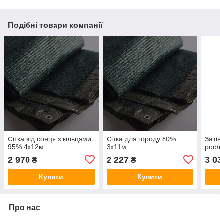
Подібні товари компанії
Сітка від сонця з кільцями
Сітка для городу 80%
Заті
95% 4х12м
3х11м
росл
2 970
2 227
3 0
₴
₴
Купити
Купити
Про нас