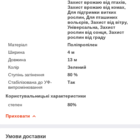
Захист врожаю від птахів,
Захист врожаю від комах,
Для підтримки витких
рослин, Для пташиних
вольєрів, Захист від вітру,
Універсальна, Захист
рослин від сонця, Захист
рослин від граду
Матеріал
Поліпропілен
Ширина
4 м
Довжина
13 м
Колір
Зелений
Ступінь затінення
80 %
Стабілізована до УФ-
Так
випромінювання
Користувальницькі характеристики
степен
80%
Приховати
Умови доставки