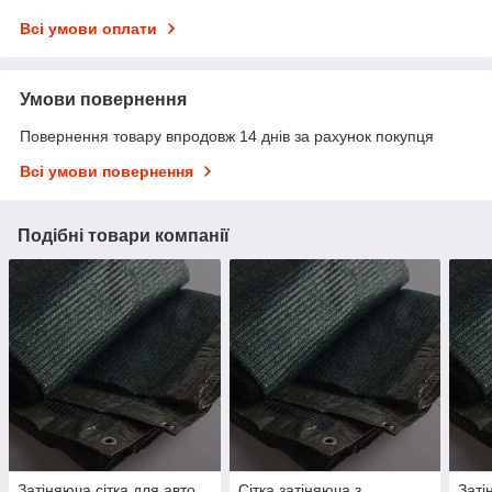
Всі умови оплати
Умови повернення
Повернення товару впродовж 14 днів за рахунок покупця
Всі умови повернення
Подібні товари компанії
Затіняюча сітка для авто
Сітка затіняюча з
Заті