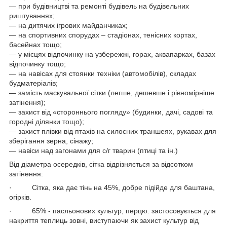
― при будівництві та ремонті будівель на будівельних
риштуваннях;
― на дитячих ігрових майданчиках;
― на спортивних спорудах – стадіонах, тенісних кортах,
басейнах тощо;
― у місцях відпочинку на узбережжі, горах, аквапарках, базах
відпочинку тощо;
― на навісах для стоянки техніки (автомобілів), складах
будматеріалів;
― замість маскувальної сітки (легше, дешевше і рівномірніше
затінення);
― захист від «стороннього погляду» (будинки, дачі, садові та
городні ділянки тощо);
― захист плівки від птахів на силосних траншеях, рукавах для
зберігання зерна, сінажу;
― навіси над загонами для с/г тварин (птиці та ін.)
Від діаметра осередків, сітка відрізняється за відсотком
затінення:
· Сітка, яка дає тінь на 45%, добре підійде для баштана,
огірків.
· 65% - пасльонових культур, перцю. застосовується для
накриття теплиць зовні, виступаючи як захист культур від