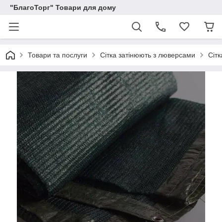
"БлагоТорг" Товари для дому
Товари та послуги
Сітка затінюють з люверсами
Сіт