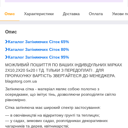
Опис
Характеристики
Доставка
Оплата
Умови п
Опис
Каталог Затіняючих Сіток 65%
Каталог Затіняючих Сіток 80%
Каталог Затіняючих Сіток 95%
МОЖЛИВИЙ ПОШИТТЯ ПО ВАШИХ ІНДИВІДУЛЬНИХ МІРКАХ
2Х10,2Х20 5х20 І ТД. ТІЛЬКИ З ПЕРЕДОПЛАТІ . ДЛЯ
ПРОРАХУНКУ ВАРТІСТЬ ЗВЕРТАЙТЕСЯ ДО МЕНЕДЖЕРА.
blagotorg.com.ua
Затіняюча сітка - матеріал являє собою полотно з
осередками, що імітує тінь, дозволяючи розподіляти світло
рівномірно.
Сітка затіняюча має широкий спектр застосування:
― в овочівництві на відкритому грунті та теплицях;
― у садах, зимових садах, розплідниках декоративних
чагарників та дерев, квітникарстві;