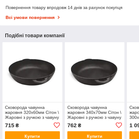
Повернення товару впродовж 14 днів за рахунок покупця
Всі умови повернення
Подібні товари компанії
Сковорода чавунна
Сковорода чавунна
Сков
жаровня 320х60мм Сітон \
жаровня 340х70мм Сітон \
жаро
Жаровні з ручкою з чавуну
Жаровні з ручкою з чавуну
300х
Жаро
715
762
1 0
₴
₴
Купити
Купити