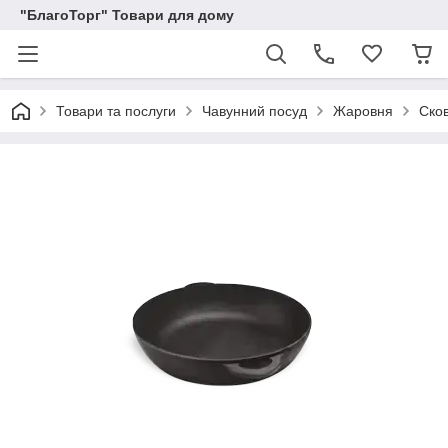
"БлагоТорг" Товари для дому
Товари та послуги
Чавунний посуд
Жаровня
Ско