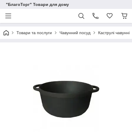
"БлагоТорг" Товари для дому
Товари та послуги
Чавунний посуд
Каструлі чавунні