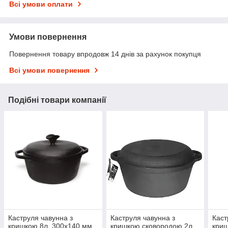
Всі умови оплати
Умови повернення
Повернення товару впродовж 14 днів за рахунок покупця
Всі умови повернення
Подібні товари компанії
Каструля чавунна з
Каструля чавунна з
Каст
кришкою 8л. 300х140 мм
кришкою сковородою 2л.
криш