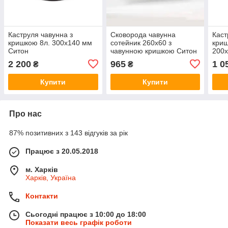
Каструля чавунна з
Сковорода чавунна
Каст
кришкою 8л. 300х140 мм
сотейник 260х60 з
криш
Ситон
чавунною кришкою Ситон
200х
\ Сковорода-сотейник
2 200
965
1 0
₴
₴
Купити
Купити
Про нас
87% позитивних з 143 відгуків за рік
Працює з 20.05.2018
м. Харків
Харків, Україна
Контакти
Сьогодні працює з 10:00 до 18:00
Показати весь графік роботи