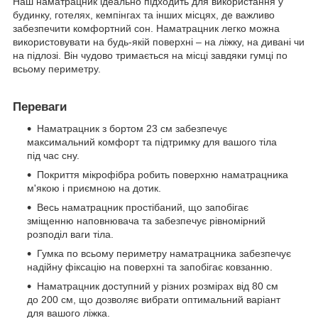
Наш наматрацник ідеально підходить для використання у
будинку, готелях, кемпінгах та інших місцях, де важливо
забезпечити комфортний сон. Наматрацник легко можна
використовувати на будь-якій поверхні – на ліжку, на дивані чи
на підлозі. Він чудово тримається на місці завдяки гумці по
всьому периметру.
Переваги
Наматрацник з бортом 23 см забезпечує
максимальний комфорт та підтримку для вашого тіла
під час сну.
Покриття мікрофібра робить поверхню наматрацника
м'якою і приємною на дотик.
Весь наматрацник простібаний, що запобігає
зміщенню наповнювача та забезпечує рівномірний
розподіл ваги тіла.
Гумка по всьому периметру наматрацника забезпечує
надійну фіксацію на поверхні та запобігає ковзанню.
Наматрацник доступний у різних розмірах від 80 см
до 200 см, що дозволяє вибрати оптимальний варіант
для вашого ліжка.