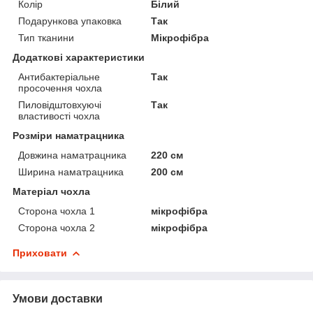
Колір
Білий
Подарункова упаковка
Так
Тип тканини
Мікрофібра
Додаткові характеристики
Антибактеріальне
Так
просочення чохла
Пиловідштовхуючі
Так
властивості чохла
Розміри наматрацника
Довжина наматрацника
220 см
Ширина наматрацника
200 см
Матеріал чохла
Сторона чохла 1
мікрофібра
Сторона чохла 2
мікрофібра
Приховати
Умови доставки