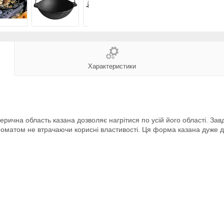
Характеристики
ерична область казана дозволяє нагрітися по усій його області. Завд
роматом не втрачаючи корисні властивості. Ця форма казана дуже д