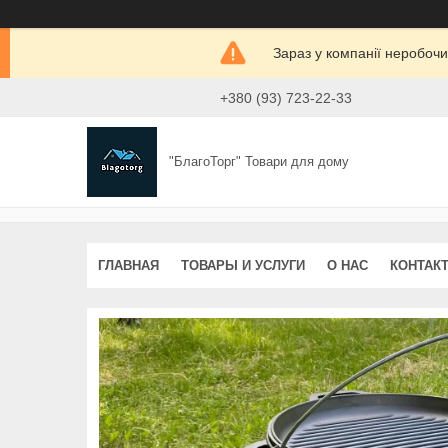
Зараз у компанії неробочи
+380 (93) 723-22-33
"БлагоТорг" Товари для дому
ГЛАВНАЯ
ТОВАРЫ И УСЛУГИ
О НАС
КОНТАК