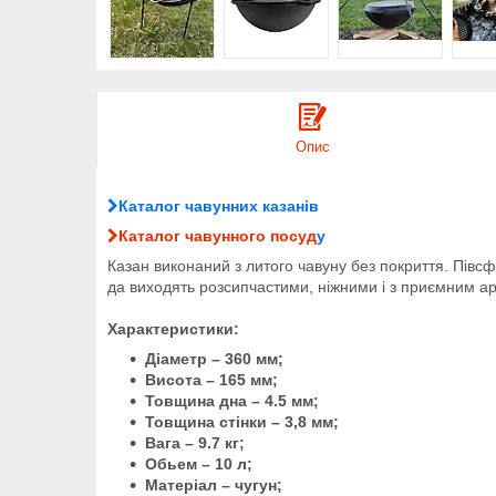
Опис
Каталог чавунних казанів
Каталог чавунного посуд
у
Казан виконаний з литого чавуну без покриття. Півсф
да виходять розсипчастими, ніжними і з приємним а
Характеристики:
Діаметр – 360 мм;
Висота – 165 мм;
Товщина дна – 4.5 мм;
Товщина стінки – 3,8 мм;
Вага – 9.7 кг;
Обьем – 10 л;
Матеріал – чугун;