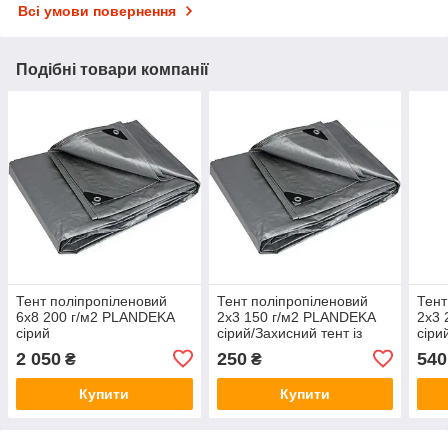
Всі умови повернення
Подібні товари компанії
Тент поліпропіленовий
Тент поліпропіленовий
Тент
6х8 200 г/м2 PLANDEKA
2х3 150 г/м2 PLANDEKA
2х3 
сірий
сірий/Захисний тент із
сіри
металевими люверсами
мет
2 050
250
540
₴
₴
Купити
Купити