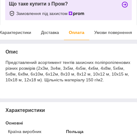
Що таке купити з Пром?
Замовлення під захистом
Характеристики
Доставка
Оплата
Умови повернення
Опис
Представлений асортимент тентів захисних поліпропіленових
різних розмірів (2х3м, 3х4м, 3х5м, 4х5м, 4х6м, 4х8м, 5х6м,
5х8м, 6х8м, 6х10м, 6х12м, 8х10 м, 8х12 м, 10х12 м, 10х15 м,
10х18 м, 12х18 м). Щільність матеріалу 150 г/м2.
Характеристики
Основні
Країна виробник
Польща