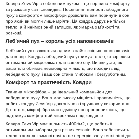
Ковдра Zevs Vip з лебедячим пухом – це вершина комфорту
та розкоші у світі сновидінь. Поєднання ніжності лебедяного
пуху з комфортом мікрофібри дозволить вам поринути в сон,
про який ви могли лише мріяти. Ця ковдра дарує не тільки
тепло, а й неймовірний затишок, як хмарка з м'якості та
розкоші.
Леб'ячий пух – король усіх наповнювачів
Леб'ячий пух вважається одним з найякісніших наповнювачів
для ковдр. Ковдра лебедячий пух утримує тепло, створюючи
оптимальний мікроклімат для вашого сну. Ви відчуєте, як
ваше тіло обіймає неймовірна м'якість, що походить від
лебедяного пуху, і ваш сон стане глибоким і безтурботним.
Комфорт та практичність Ковдри
Тканина мікрофібра – це ідеальний компаньйон для
лебедяного пуху. Вона має високу міцність і практичність, що
робить ковдру Zevs Vip довговічною і зручною у використанні.
До того ж, мікрофібра має відмінну повітропроникність, що
підтримує комфортний мікроклімат під ковдрою.
Ковдра Zevs Vip має щільність 400г/м2, що робить її
оптимальним вибором для різних сезонів. Воно забезпечить
тепло в холодні зимові ночі та не перегріє вас у теплі літні дні.