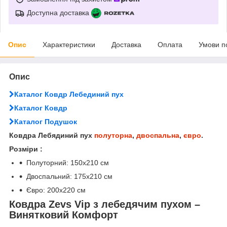
Доступна доставка
Опис
Характеристики
Доставка
Оплата
Умови п
Опис
Каталог Ковдр Лебединий пух
Каталог Ковдр
Каталог Подушок
Ковдра Лебядиний пух
полуторна
,
двоспальна
,
євро
.
Розміри :
Полуторний: 150х210 см
Двоспальний: 175х210 см
Євро: 200х220 см
Ковдра Zevs Vip з лебедячим пухом –
Винятковий Комфорт