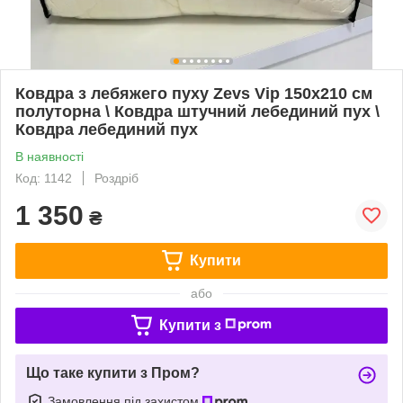
Ковдра з лебяжего пуху Zevs Vip 150х210 см
полуторна \ Ковдра штучний лебединий пух \
Ковдра лебединий пух
В наявності
Код: 1142
Роздріб
1 350
₴
Купити
або
Купити з
Що таке купити з Пром?
Замовлення під захистом