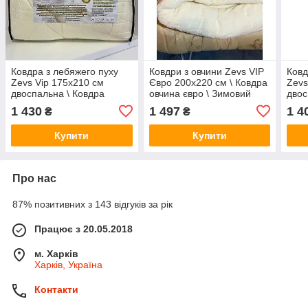
Ковдра з лебяжего пуху
Ковдри з овчини Zevs VIP
Ковд
Zevs Vip 175х210 см
Євро 200х220 см \ Ковдра
Zevs
двоспальна \ Ковдра
овчина євро \ Зимовий
двос
штучний лебединий пух \
ковдру
штуч
1 430
1 497
1 4
₴
₴
Ковдра лебединий пух
Ковд
Купити
Купити
Про нас
87% позитивних з 143 відгуків за рік
Працює з 20.05.2018
м. Харків
Харків, Україна
Контакти