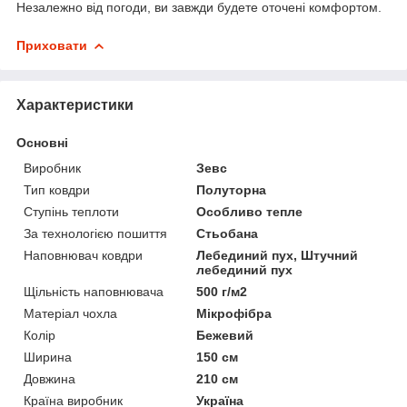
Незалежно від погоди, ви завжди будете оточені комфортом.
Приховати
Характеристики
Основні
Виробник
Зевс
Тип ковдри
Полуторна
Ступінь теплоти
Особливо тепле
За технологією пошиття
Стьобана
Наповнювач ковдри
Лебединий пух, Штучний
лебединий пух
Щільність наповнювача
500 г/м2
Матеріал чохла
Мікрофібра
Колір
Бежевий
Ширина
150 см
Довжина
210 см
Країна виробник
Україна